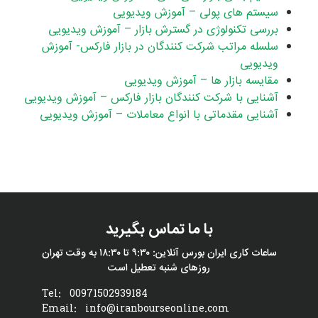
سیستم های پولی – آموزش ویدیویی
بررسی تکنولوژی در گسترش بازار – آموزش ویدیویی
سلسله مراتب شرکت کنندگان در بازار فارکس- آموزش
ویدیویی
مقایسه بازار ها – آموزش ویدیویی
آشنایی با شرکت کنندگان بازار فارکس – آموزش ویدیویی
آشنایی مقدماتی با انواع معاملات – آموزش ویدیویی
با ما تماس بگیرید
ساعات کاری ایران بورس آنلاین: ۹:۳۰ تا ۱۸:۳۰ به وقت تهران
روزهای شنبه تعطیل است
Tel:
00971502939184
Email:
info@iranbourseonline.com