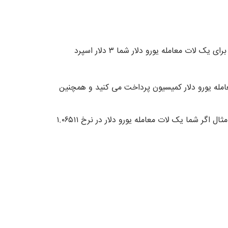
اسپرد معمولی در معامله یک لات EUR/USD در حساب NDD از ۰.۳ پیپ می باشد ، و اگر ارزش هر پیپ ۱۰ دلار باشد، برای یک لات معامله یورو دلار شما ۳ دلار اسپرد
عامله یورو دلار کمیسیون پرداخت می کنید و همچنین
میزان عدد ارزش معامله همان نرخ هر یورو دلار در زمان باز کردن و بستن معامله است، به طور مثال اگر شما یک لات معامله یورو دلار در نرخ ۱.۰۶۵۱۱