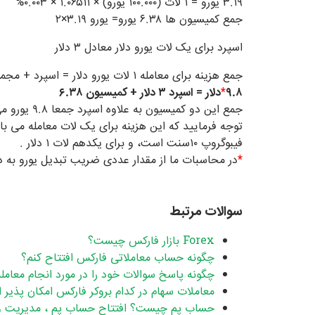
۳.۱۹ یورو = ۱ لات (۱۰۰.۰۰۰ یورو) × ۱.۰۶۵۱۱ × ۰.۰۰۳%
جمع کمیسیون ها ۶.۳۸ یورو= یورو ۳.۱۹×۲
اسپرد برای یک لات یورو دلار معادل ۳ دلار
جمع هزینه برای معامله ۱ لات یورو دلار = اسپرد + مجموع کمیسیون
۹.۸
*
دلار = اسپرد ۳ دلار + کمیسیون ۶.۳۸
جمع این دو کمیسیون به علاوه اسپرد جمعا ۹.۸ یورو می شود.
فیبوگروپ ۱۰سنت است، و برای یکدهم لات ۱ دلار .
*
در محاسبات ما از مقدار عددی ضریب تبدیل یورو به 
سوالات مرتبط
Forex بازار فارکس چیست؟
چگونه حساب معاملاتی فارکس افتتاح کنم؟
چگونه پاسخ سوالات خود را در مورد انجام معامل
معاملات سهام در کدام بروکر فارکس امکان پذیر
حساب پم چیست؟ افتتاح حساب پم ، مدیریت و سرمایه گذ