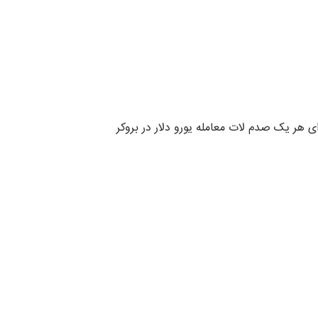
 و برای یک صدم لات (۰.۰۱ لات) تقسیم به ۱۰۰ میشود یعنی هزینه برای هر یک صدم لات معامله یورو دلار در بروکر