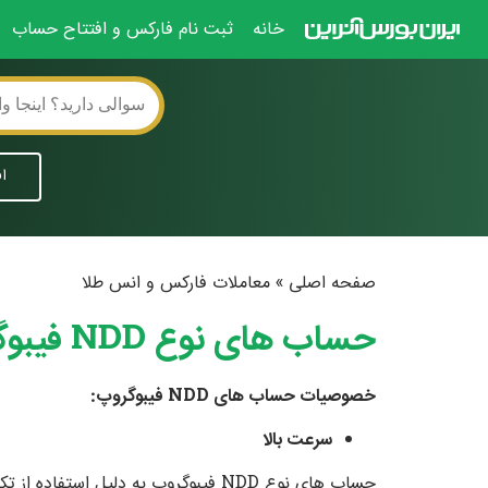
خانه
ثبت نام فارکس و افتتاح حساب
ا
صفحه اصلی
»
معاملات فارکس و انس طلا
حساب های نوع NDD فیبوگروپ چه خصوصیتی دارد؟
خصوصیات حساب های NDD فیبوگروپ:
سرعت بالا
حساب های نوع NDD فیبوگروپ به دلیل استفاده از تکنولوژی STP سرعت بالایی در اجرای معاملات داشته و معاملات بدون ریکوت (نرخ مظنه مجدد) صورت می پذیرد.