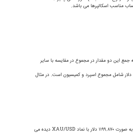
چیز است که جمع این دو مقدار در مجموع در مقایسه با سایر
هزینه پرداخت می کنید که این ۹ دلار شامل مجموع اسپرد و کمیسیون است. در مثال
در حساب NDD نرخ طلا با دقت ۳ رقم اعشار نمایش داده میشود، به همین دلیل دقت کندل ها بیشتر است، به طور مثال نرخ به صورت ۱۱۹۹.۸۷۰ دلار با نماد XAU/USD دیده می