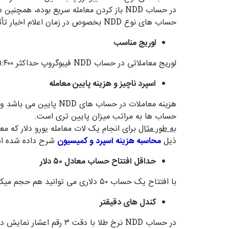
در حساب NDD باز کردن معامله سریع بوده، همچنین دستور بستن معامله نیز سریع اجرا می شود و به همین دلیل این نوع حساب مناسب اسکالپرها می باشد.
حساب های نوع NDD بخصوص در زمان اعلام اخبار تأثیر گذار بر قیمتهای بازار از مزایای بسیاری برخوردار است.
لوریج مناسب
لوریج معاملاتی در حساب NDD فیبوگروپ حداکثر ۱:۴۰۰ است و دارای قابلیت تغییر و تنظیم می باشد.
اسپرد ناچیز و هزینه پایین معامله
هزینه معاملات در حسا
حساب ها به مراتب میزان پایین تری است.
به طور مثال
برای انجام یک لات معامله یورو دلار که معادل ۱۰۰.۰۰۰ یورو می باش
ذیل
محاسبه هزینه اسپرد و کمیسیون
شرح داده شده ا
حداقل افتتاح حساب معادل ۵۰ دلار
با افتتاح یک حساب ۵۰ دلاری می توانید هم حجم میکرو ۰.۰۱ لات ترید کنید و هم مینی ۰.۱ لات و هم استاندارد ۱ لات.
کندل های دقیقتر