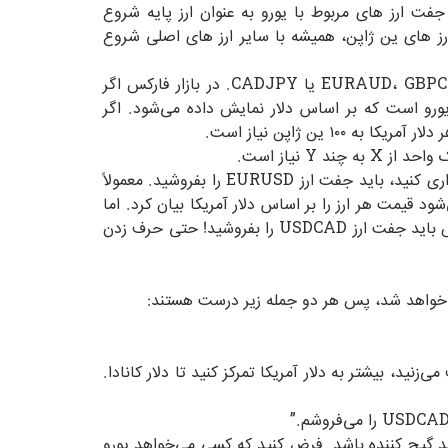
ت دیگر، تمامی جفت ارز های مربوط با یورو به عنوان ارز پایه شروع
یعنی جفت ارز های ین ژاپن، همیشه با سایر ارز های اصلی شروع
جفت ارز های استاندارد همیشه با ارزی شروع می‌شوند که رتبه بالاتری در لیست بالای دارند. به طور مثال، EURAUD، GBPCHF، NZDCAD یا CADJPY. در بازار فارکس اگر
 کسر است که معامله روی آن انجام می‌شود. یعنی در جفت ارز EURUSD، این قیمت یورو است که بر اساس دلار نمایش داده می‌شود. اگر
اگر می‌خواهید بخرید و دلار را بفروشید، باید در جفت ارز EURUSD خرید بزنید. اگر می‌خواهید یورو را بفروشید و دلار خریداری کنید، باید جفت ارز EURUSD را بفروشید. معمولاً
د قیمت هر ارز را بر اساس دلار آمریکا بیان کرد. اما
وقتی دلار آمریکا، ارز پایه یا صورت کسر باشد، شرایط کمی سخت می‌شود. به طور مثال شما می‌خواهید دلار کانادا بخرید، پس باید جفت ارز USDCAD را بفروشید! حتی حرف زدن
USD با ارز پایه دلار آمریکا شروع شده است. پس بهتر است که وقتی در رابطه با معاملات USDCAD حرف می‌زنید، بیشتر به دلار آمریکا تمرکز کنید تا دلار کانادا.
ارز USDCAD را بفروشید. این خرید و فروش می‌تواند گیج کننده باشد. فرض کنید که کسی می‌خواهد یورو