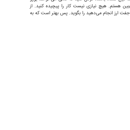
بخرد، پس جفت ارز EURUSD را Sell می‌زند. یا می‌تواند بگوید که من به جفت ارز USDEUR خوش‌بین هستم. هیچ نیازی نیست کار را پیچیده کنید. از
ی جفت ارز انجام می‌دهید را بگوید. پس بهتر است که به