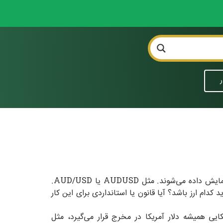
ر
هر جفت ارز یا نرخ برابری در بازار فارکس از دو بخش تقسیم شده است: ارز پایه و ارز مظنه. جفت ارزها به صورتی کسری نمایش داده می‌شوند. مثل AUDUSD یا AUD/USD.
م ارز باشد؟ آیا قانون یا استانداردی برای این کار
یی همیشه دلار آمریکا در مخرج قرار می‌گیرد، مثل