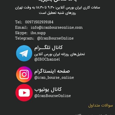
ساعات کاری ایران بورس آنلاین: ۹:۳۰ تا ۱۸:۳۰ به وقت تهران
روزهای شنبه تعطیل است
Tel:
00971502939184
Email:
info@iranbourseonline.com
Skype:
ibo.supp
Telegram:
@IranBourseOnline
کانال تلگــرام
تحلیل‌های روزانه ایران بورس آنلاین
@IBOChannel
صفحه اینستاگرام
@iran_bourse_online
کانال یوتیوب
@IranBourseOnline
سوالات متداول