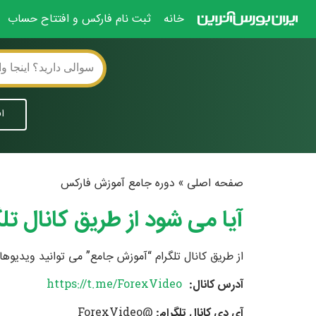
خانه
ثبت نام فارکس و افتتاح حساب
ا
صفحه اصلی
»
دوره جامع آموزش فارکس
آیا می شود از طریق کانال تل
از طریق کانال تلگرام “آموزش جامع” می توانید ویدیوهای آموزشی ۵ جلسه اول دوره “آموزش جامع” را 
آدرس کانال:
https://t.me/ForexVideo
آی دی کانال تلگرام:
@ForexVideo