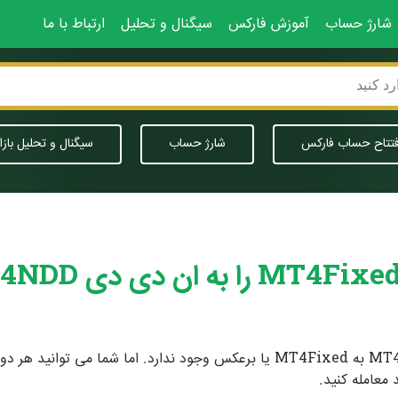
شارژ حساب
آموزش فارکس
سیگنال و تحلیل
ارتباط با ما
فتتاح حساب فارکس
شارژ حساب
سیگنال و تحلیل بازا
قابلیت تغییر یا تبدیل حساب ها از جمله حساب MT4NDD به MT4Fixed یا برعکس وجود
معامله کنید.